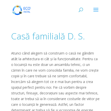
Casă familială D. S.
Atunci când alegem să construim o casă ne gândim
atât la arhitectura ei cât și la funcționalitate. Pentru ca
o locuință nu este doar un ansamblu tehnic, ci un
cămin în care ne vom consolida familia, ne vom crește
copiii și în care trebuie să ne simțim confortabil,
încercăm să alegem tot ce e mai bun pentru a crea
spațiul perfect pentru noi. Fie că vorbim despre
structuri, finisaje, decorațiuni sau aspecte mai tehnice,
toate ar trebui să ia în considerare costurile de viitor pe
care o locuință le generează. Astfel, un factor
determinant ar trebui să fie și economia de energie,