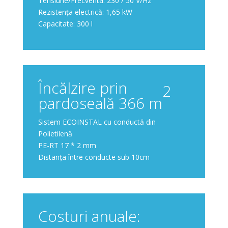
Tensiune/Frecventa: 230 / 50 V/Hz
Rezistența electrică: 1,65 kW
Capacitate: 300 l
Încălzire prin
2
pardoseală 366 m
Sistem ECOINSTAL cu conductă din
Polietilenă
PE-RT 17 * 2 mm
Distanța între conducte sub 10cm
Costuri anuale: