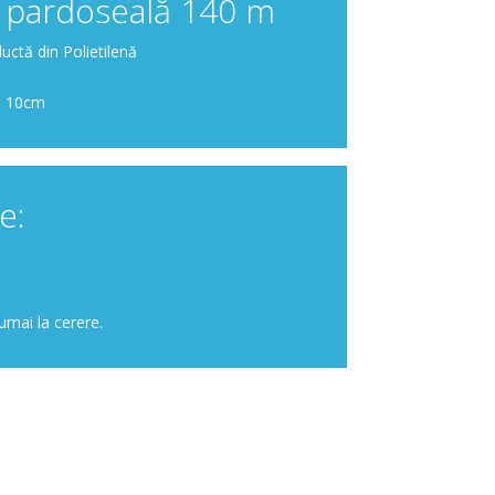
in pardoseală 140 m
ctă din Polietilenă
ub 10cm
e:
umai la cerere.