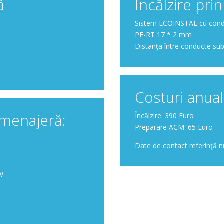
ă
Încălzire pr
Sistem ECOINSTAL cu condu
PE-RT 17 * 2 mm
Distanţa între conducte s
Costuri anual
 menajeră:
Încălzire: 390 Euro
Preparare ACM: 65 Euro
Date de contact referinţă n
kW