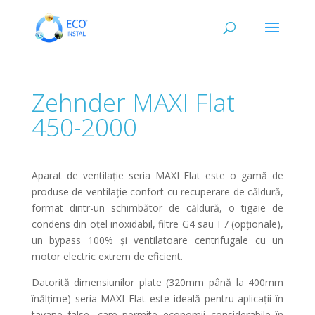
Zehnder MAXI Flat
450-2000
Aparat de ventilație seria MAXI Flat este o gamă de
produse de ventilație confort cu recuperare de căldură,
format dintr-un schimbător de căldură, o tigaie de
condens din oțel inoxidabil, filtre G4 sau F7 (opționale),
un bypass 100% și ventilatoare centrifugale cu un
motor electric extrem de eficient.
Datorită dimensiunilor plate (320mm până la 400mm
înălțime) seria MAXI Flat este ideală pentru aplicații în
tavane false, care permite economii considerabile în