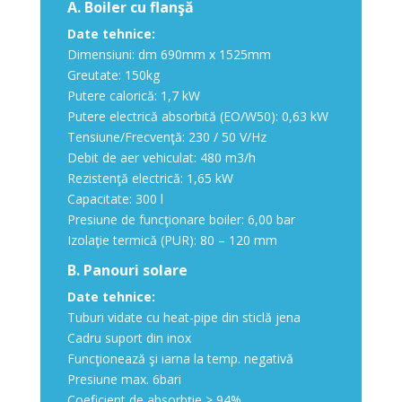
A. Boiler cu flanşă
Date tehnice:
Dimensiuni: dm 690mm x 1525mm
Greutate: 150kg
Putere calorică: 1,7 kW
Putere electrică absorbită (EO/W50): 0,63 kW
Tensiune/Frecvenţă: 230 / 50 V/Hz
Debit de aer vehiculat: 480 m3/h
Rezistenţă electrică: 1,65 kW
Capacitate: 300 l
Presiune de funcţionare boiler: 6,00 bar
Izolaţie termică (PUR): 80 – 120 mm
B. Panouri solare
Date tehnice:
Tuburi vidate cu heat-pipe din sticlă jena
Cadru suport din inox
Funcţionează şi iarna la temp. negativă
Presiune max. 6bari
Coeficient de absorbţie > 94%