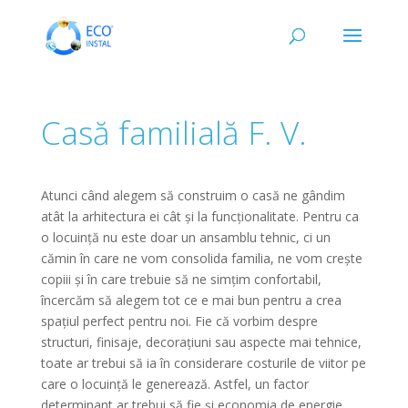
Casă familială F. V.
Atunci când alegem să construim o casă ne gândim
atât la arhitectura ei cât și la funcționalitate. Pentru ca
o locuință nu este doar un ansamblu tehnic, ci un
cămin în care ne vom consolida familia, ne vom crește
copiii și în care trebuie să ne simțim confortabil,
încercăm să alegem tot ce e mai bun pentru a crea
spațiul perfect pentru noi. Fie că vorbim despre
structuri, finisaje, decorațiuni sau aspecte mai tehnice,
toate ar trebui să ia în considerare costurile de viitor pe
care o locuință le generează. Astfel, un factor
determinant ar trebui să fie și economia de energie,