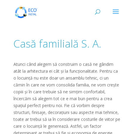
Casă familială S. A.
Atunci când alegem să construim o casă ne gândim
atât la arhitectura ei cât și la funcționalitate. Pentru ca
o locuință nu este doar un ansamblu tehnic, ci un
cămin în care ne vom consolida familia, ne vom crește
copiii și în care trebuie să ne simțim confortabil,
încercăm să alegem tot ce e mai bun pentru a crea
spațiul perfect pentru noi. Fie că vorbim despre
structuri, finisaje, decorațiuni sau aspecte mai tehnice,
toate ar trebui să ia în considerare costurile de viitor pe
care o locuință le generează. Astfel, un factor
determinant ar trebui să fie și economia de energie,