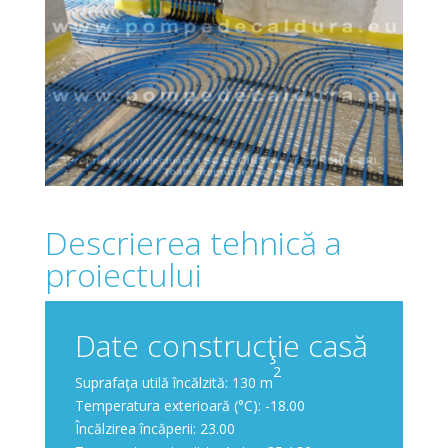
Descrierea tehnică a
proiectului
Date construcţie casă
2
Suprafaţa utilă încălzită: 130 m
Temperatura exterioară (°C): -18.00
Încălzirea încăperii: 23.00